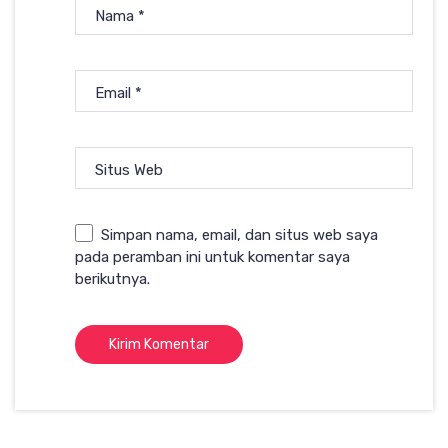
Nama
*
Email
*
Situs Web
Simpan nama, email, dan situs web saya
pada peramban ini untuk komentar saya
berikutnya.