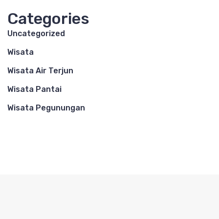
Categories
Uncategorized
Wisata
Wisata Air Terjun
Wisata Pantai
Wisata Pegunungan