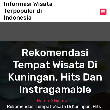
S
Informasi Wisata
k
Terpopuler di
i
Indonesia
p
t
o
c
o
n
Rekomendasi
t
e
Tempat Wisata Di
n
t
Kuningan, Hits Dan
Instragamable
Home
Wisata
Rekomendasi Tempat Wisata Di Kuningan, Hits