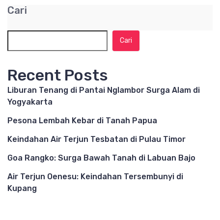
Cari
Cari
Recent Posts
Liburan Tenang di Pantai Nglambor Surga Alam di
Yogyakarta
Pesona Lembah Kebar di Tanah Papua
Keindahan Air Terjun Tesbatan di Pulau Timor
Goa Rangko: Surga Bawah Tanah di Labuan Bajo
Air Terjun Oenesu: Keindahan Tersembunyi di
Kupang