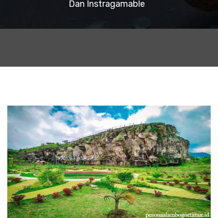
Dan Instragamable