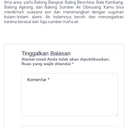
lima area, yaitu Balong Bangsal, Baling Beunteur, Bale Kambang,
Balong Ageung, dan Balong Sumber Air Cibinuang. Kamu bisa
menikmati suasana asri dan menenangkan dengan suguhan
kolam-kolam alami. Air kolamnya bersih dan menyegarkan
karena berasal dari tiga sumber mata air.
Tinggalkan Balasan
Alamat email Anda tidak akan dipublikasikan.
Ruas yang wajib ditandai
*
Komentar
*