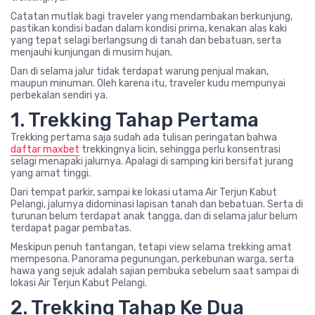
Catatan mutlak bagi traveler yang mendambakan berkunjung,
pastikan kondisi badan dalam kondisi prima, kenakan alas kaki
yang tepat selagi berlangsung di tanah dan bebatuan, serta
menjauhi kunjungan di musim hujan.
Dan di selama jalur tidak terdapat warung penjual makan,
maupun minuman. Oleh karena itu, traveler kudu mempunyai
perbekalan sendiri ya.
1. Trekking Tahap Pertama
Trekking pertama saja sudah ada tulisan peringatan bahwa
daftar maxbet
trekkingnya licin, sehingga perlu konsentrasi
selagi menapaki jalurnya. Apalagi di samping kiri bersifat jurang
yang amat tinggi.
Dari tempat parkir, sampai ke lokasi utama Air Terjun Kabut
Pelangi, jalurnya didominasi lapisan tanah dan bebatuan. Serta di
turunan belum terdapat anak tangga, dan di selama jalur belum
terdapat pagar pembatas.
Meskipun penuh tantangan, tetapi view selama trekking amat
mempesona. Panorama pegunungan, perkebunan warga, serta
hawa yang sejuk adalah sajian pembuka sebelum saat sampai di
lokasi Air Terjun Kabut Pelangi.
2. Trekking Tahap Ke Dua