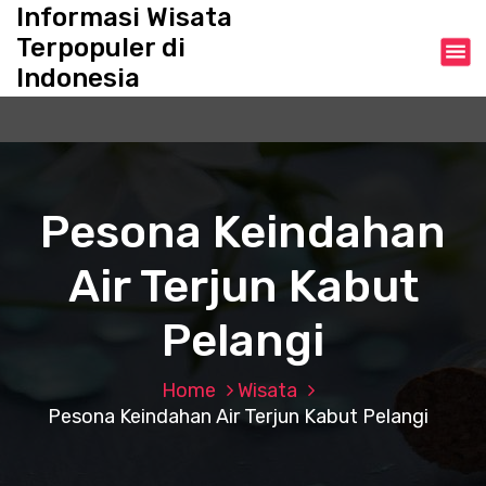
S
Informasi Wisata
k
Terpopuler di
i
Indonesia
p
t
o
c
o
n
Pesona Keindahan
t
e
Air Terjun Kabut
n
t
Pelangi
Home
Wisata
Pesona Keindahan Air Terjun Kabut Pelangi