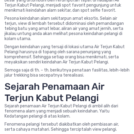
besar yang ditumbuhi oleh rerumputan tepat di hadapan Air
Terjun Kabut Pelangi, menjadi spot favorit pengunjung untuk
menikmati keindahan alam sekitar, dan spot selfie favorit.
Pesona keindahan alam sekitarpun amat eksotis. Selain air
terjun, view di lembah tersebut didominasi oleh pemandangan
tebing batu yang amat lebar, aliran air yang amat jernih, serta
jikalau untung anda akan melihat pesona keindahan pelangi di
kolam utama.
Dengan keindahan yang tersaji di lokasi utama Air Terjun Kabut
Pelangi harusnya di topang oleh sarana penunjang yang
komprehensif. Sehingga setiap orang bisa menikmati, serta
meyaksikan sendiri keindahan Air Terjun Kabut Pelangi.
Semoga saja di th. – th. berikutnya penataan fasilitas, lebih-lebih
jalur trekking bisa secepatnya terealisasi.
Sejarah Penamaan Air
Terjun Kabut Pelangi
Sejarah penamaan Air Terjun Kabut Pelangi di ambil alih dari
fenomena alam yang menjadi sebuah keindahan. Yaitu
Kedatangan pelangi di atas kolam.
Fenomena pelangi tersebut diakibatkan oleh pembiasan air,
serta cahaya matahari. Sehingga terciptalah view pelangi.