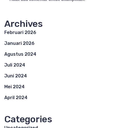
Archives
Februari 2026
Januari 2026
Agustus 2024
Juli 2024
Juni 2024
Mei 2024
April 2024
Categories
Uncategorized