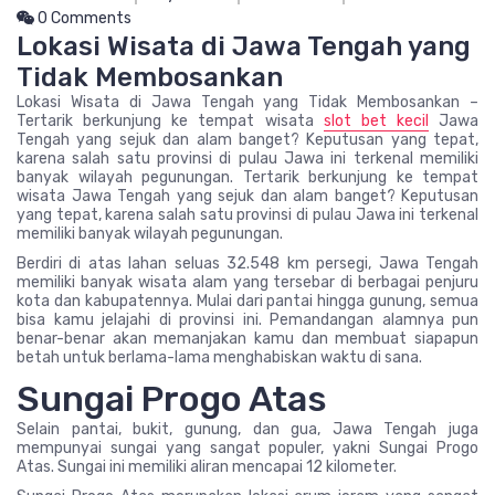
0 Comments
Lokasi Wisata di Jawa Tengah yang
Tidak Membosankan
Lokasi Wisata di Jawa Tengah yang Tidak Membosankan –
Tertarik berkunjung ke tempat wisata
slot bet kecil
Jawa
Tengah yang sejuk dan alam banget? Keputusan yang tepat,
karena salah satu provinsi di pulau Jawa ini terkenal memiliki
banyak wilayah pegunungan. Tertarik berkunjung ke tempat
wisata Jawa Tengah yang sejuk dan alam banget? Keputusan
yang tepat, karena salah satu provinsi di pulau Jawa ini terkenal
memiliki banyak wilayah pegunungan.
Berdiri di atas lahan seluas 32.548 km persegi, Jawa Tengah
memiliki banyak wisata alam yang tersebar di berbagai penjuru
kota dan kabupatennya. Mulai dari pantai hingga gunung, semua
bisa kamu jelajahi di provinsi ini. Pemandangan alamnya pun
benar-benar akan memanjakan kamu dan membuat siapapun
betah untuk berlama-lama menghabiskan waktu di sana.
Sungai Progo Atas
Selain pantai, bukit, gunung, dan gua, Jawa Tengah juga
mempunyai sungai yang sangat populer, yakni Sungai Progo
Atas. Sungai ini memiliki aliran mencapai 12 kilometer.