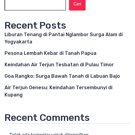
Cari
Recent Posts
Liburan Tenang di Pantai Nglambor Surga Alam di
Yogyakarta
Pesona Lembah Kebar di Tanah Papua
Keindahan Air Terjun Tesbatan di Pulau Timor
Goa Rangko: Surga Bawah Tanah di Labuan Bajo
Air Terjun Oenesu: Keindahan Tersembunyi di
Kupang
Recent Comments
Tidak ada komentar untuk ditampilkan.