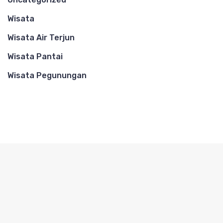
Wisata
Wisata Air Terjun
Wisata Pantai
Wisata Pegunungan