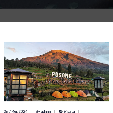
On 7 Mei, 2024
By admin
Wisata