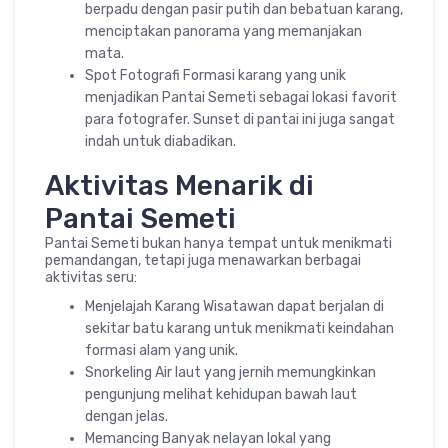
berpadu dengan pasir putih dan bebatuan karang,
menciptakan panorama yang memanjakan
mata.
Spot Fotografi Formasi karang yang unik
menjadikan Pantai Semeti sebagai lokasi favorit
para fotografer. Sunset di pantai ini juga sangat
indah untuk diabadikan.
Aktivitas Menarik di
Pantai Semeti
Pantai Semeti bukan hanya tempat untuk menikmati
pemandangan, tetapi juga menawarkan berbagai
aktivitas seru:
Menjelajah Karang Wisatawan dapat berjalan di
sekitar batu karang untuk menikmati keindahan
formasi alam yang unik.
Snorkeling Air laut yang jernih memungkinkan
pengunjung melihat kehidupan bawah laut
dengan jelas.
Memancing Banyak nelayan lokal yang