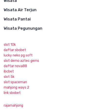
Wisata
Wisata Air Terjun
Wisata Pantai
Wisata Pegunungan
slot 10k
daftar sbobet
lucky neko pg soft
slot demo aztec gems
daftar nova88
ibcbet
slot 5k
slot spaceman
mahjong ways 2
link sbobet
rajamahjong