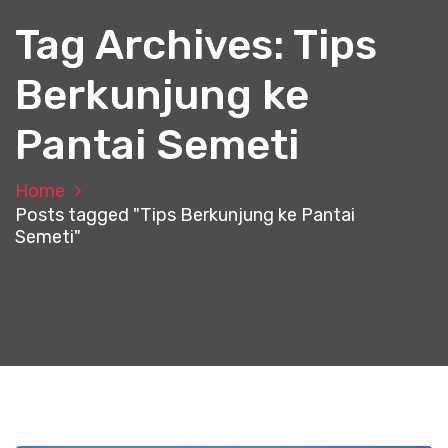
t
Tag Archives: Tips
Berkunjung ke
Pantai Semeti
Home
Posts tagged "Tips Berkunjung ke Pantai
Semeti"