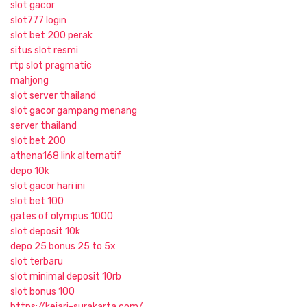
slot gacor
slot777 login
slot bet 200 perak
situs slot resmi
rtp slot pragmatic
mahjong
slot server thailand
slot gacor gampang menang
server thailand
slot bet 200
athena168 link alternatif
depo 10k
slot gacor hari ini
slot bet 100
gates of olympus 1000
slot deposit 10k
depo 25 bonus 25 to 5x
slot terbaru
slot minimal deposit 10rb
slot bonus 100
https://kejari-surakarta.com/