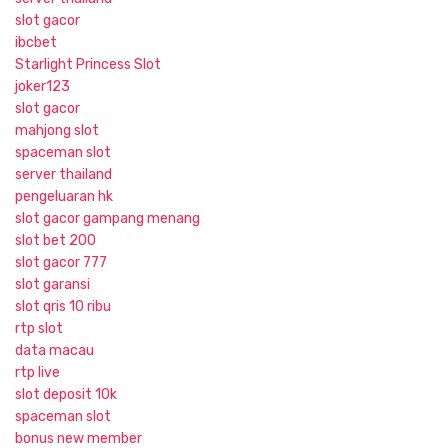
slot gacor
ibcbet
Starlight Princess Slot
joker123
slot gacor
mahjong slot
spaceman slot
server thailand
pengeluaran hk
slot gacor gampang menang
slot bet 200
slot gacor 777
slot garansi
slot qris 10 ribu
rtp slot
data macau
rtp live
slot deposit 10k
spaceman slot
bonus new member