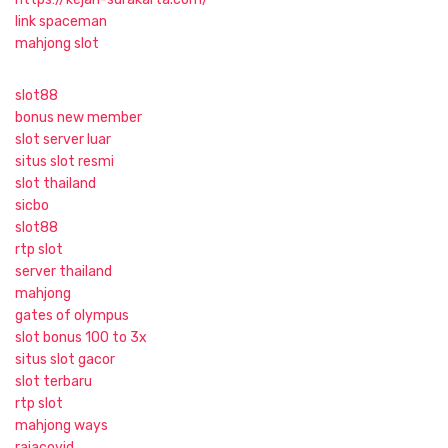
link spaceman
mahjong slot
slot88
bonus new member
slot server luar
situs slot resmi
slot thailand
sicbo
slot88
rtp slot
server thailand
mahjong
gates of olympus
slot bonus 100 to 3x
situs slot gacor
slot terbaru
rtp slot
mahjong ways
rajacovid