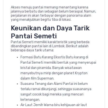
Akses menuju pantai memang menantang karena
jalannya berbatu dan sebagian belum beraspal. Namun,
perjalanan ini akan terbayar dengan panorama alam
yang menakjubkan begitu tiba di lokasi.
Keunikan dan Daya Tarik
Pantai Semeti
Pantai Semeti memiliki karakteristik yang berbeda
dibandingkan pantai lain di Lombok. Berikut adalah
beberapa daya tarik utama:
Formasi Batu Karang Eksotis Batu karang di
Pantai Semeti memiliki bentuk yang menyerupai
kristal dan piramida. Banyak wisatawan
menyebutnya mirip dengan planet Krypton
dalam film Superman.
Suasana Tenang dan Alami Pantai ini belum
terlalu ramai dikunjungi, sehingga suasananya
sangat cocok bagi mereka yang mencari
ketenangan.
Air Laut Jernih Warna biru kehijauan air laut