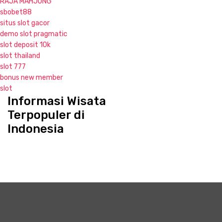
RAJA MAHJONG
sbobet88
situs slot gacor
demo slot pragmatic
slot deposit 10k
slot thailand
slot 777
bonus new member
slot
Informasi Wisata
S
k
Terpopuler di
i
Indonesia
p
t
o
c
o
n
t
e
n