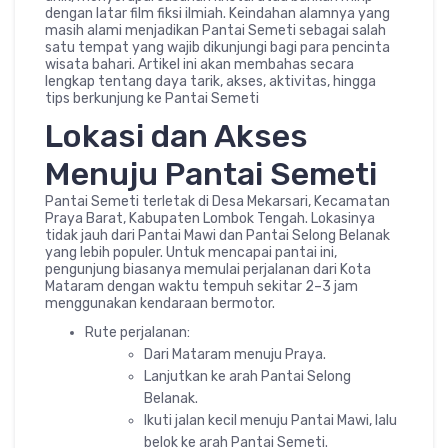
dengan latar film fiksi ilmiah. Keindahan alamnya yang
masih alami menjadikan Pantai Semeti sebagai salah
satu tempat yang wajib dikunjungi bagi para pencinta
wisata bahari. Artikel ini akan membahas secara
lengkap tentang daya tarik, akses, aktivitas, hingga
tips berkunjung ke Pantai Semeti
Lokasi dan Akses
Menuju Pantai Semeti
Pantai Semeti terletak di Desa Mekarsari, Kecamatan
Praya Barat, Kabupaten Lombok Tengah. Lokasinya
tidak jauh dari Pantai Mawi dan Pantai Selong Belanak
yang lebih populer. Untuk mencapai pantai ini,
pengunjung biasanya memulai perjalanan dari Kota
Mataram dengan waktu tempuh sekitar 2–3 jam
menggunakan kendaraan bermotor.
Rute perjalanan:
Dari Mataram menuju Praya.
Lanjutkan ke arah Pantai Selong
Belanak.
Ikuti jalan kecil menuju Pantai Mawi, lalu
belok ke arah Pantai Semeti.