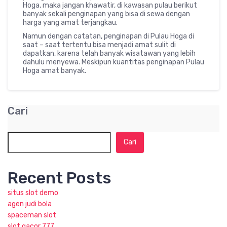
Hoga, maka jangan khawatir, di kawasan pulau berikut
banyak sekali penginapan yang bisa di sewa dengan
harga yang amat terjangkau.
Namun dengan catatan, penginapan di Pulau Hoga di
saat – saat tertentu bisa menjadi amat sulit di
dapatkan, karena telah banyak wisatawan yang lebih
dahulu menyewa. Meskipun kuantitas penginapan Pulau
Hoga amat banyak.
Cari
Cari
Recent Posts
situs slot demo
agen judi bola
spaceman slot
slot gacor 777