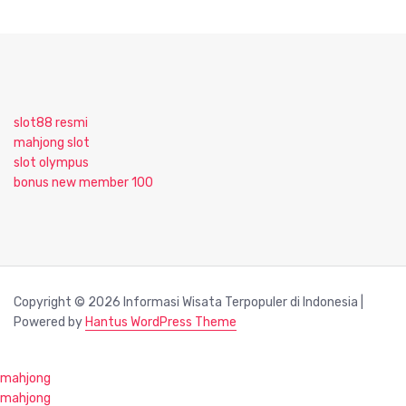
slot88 resmi
mahjong slot
slot olympus
bonus new member 100
Copyright © 2026 Informasi Wisata Terpopuler di Indonesia |
Powered by
Hantus WordPress Theme
mahjong
mahjong