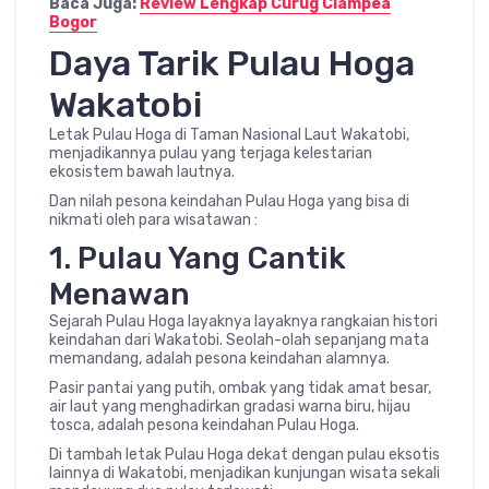
Baca Juga:
Review Lengkap Curug Ciampea
Bogor
Daya Tarik Pulau Hoga
Wakatobi
Letak Pulau Hoga di Taman Nasional Laut Wakatobi,
menjadikannya pulau yang terjaga kelestarian
ekosistem bawah lautnya.
Dan nilah pesona keindahan Pulau Hoga yang bisa di
nikmati oleh para wisatawan :
1. Pulau Yang Cantik
Menawan
Sejarah Pulau Hoga layaknya layaknya rangkaian histori
keindahan dari Wakatobi. Seolah-olah sepanjang mata
memandang, adalah pesona keindahan alamnya.
Pasir pantai yang putih, ombak yang tidak amat besar,
air laut yang menghadirkan gradasi warna biru, hijau
tosca, adalah pesona keindahan Pulau Hoga.
Di tambah letak Pulau Hoga dekat dengan pulau eksotis
lainnya di Wakatobi, menjadikan kunjungan wisata sekali