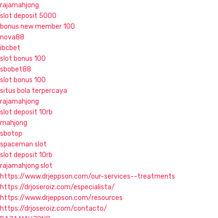
rajamahjong
slot deposit 5000
bonus new member 100
nova88
ibcbet
slot bonus 100
sbobet88
slot bonus 100
situs bola terpercaya
rajamahjong
slot deposit 10rb
mahjong
sbotop
spaceman slot
slot deposit 10rb
rajamahjong slot
https://www.drjeppson.com/our-services--treatments
https://drjoseroiz.com/especialista/
https://www.drjeppson.com/resources
https://drjoseroiz.com/contacto/