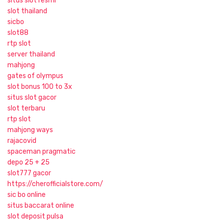
situs slot resmi
slot thailand
sicbo
slot88
rtp slot
server thailand
mahjong
gates of olympus
slot bonus 100 to 3x
situs slot gacor
slot terbaru
rtp slot
mahjong ways
rajacovid
spaceman pragmatic
depo 25 + 25
slot777 gacor
https://cherofficialstore.com/
sic bo online
situs baccarat online
slot deposit pulsa