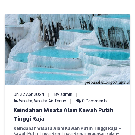
On 22 Apr 2024
By admin
Wisata
,
Wisata Air Terjun
0 Comments
Keindahan Wisata Alam Kawah Putih
Tinggi Raja
Keindahan Wisata Alam Kawah Putih Tinggi Raja
–
Kawah Putih Tinggi Raja Tinggi Raja, merupakan salah-