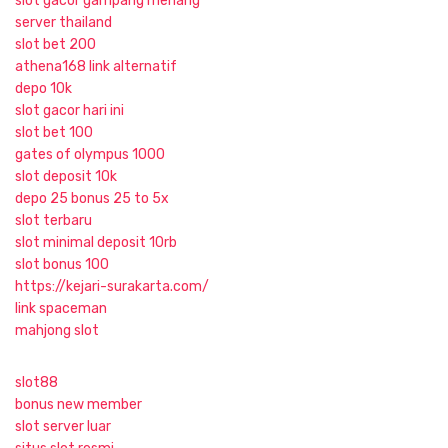
slot gacor gampang menang
server thailand
slot bet 200
athena168 link alternatif
depo 10k
slot gacor hari ini
slot bet 100
gates of olympus 1000
slot deposit 10k
depo 25 bonus 25 to 5x
slot terbaru
slot minimal deposit 10rb
slot bonus 100
https://kejari-surakarta.com/
link spaceman
mahjong slot
slot88
bonus new member
slot server luar