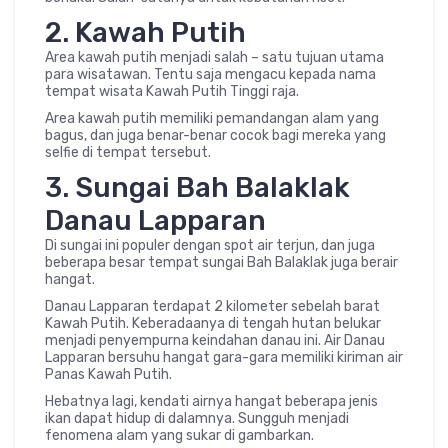
2. Kawah Putih
Area kawah putih menjadi salah – satu tujuan utama
para wisatawan. Tentu saja mengacu kepada nama
tempat wisata Kawah Putih Tinggi raja.
Area kawah putih memiliki pemandangan alam yang
bagus, dan juga benar-benar cocok bagi mereka yang
selfie di tempat tersebut.
3. Sungai Bah Balaklak
Danau Lapparan
Di sungai ini populer dengan spot air terjun, dan juga
beberapa besar tempat sungai Bah Balaklak juga berair
hangat.
Danau Lapparan terdapat 2 kilometer sebelah barat
Kawah Putih. Keberadaanya di tengah hutan belukar
menjadi penyempurna keindahan danau ini. Air Danau
Lapparan bersuhu hangat gara-gara memiliki kiriman air
Panas Kawah Putih.
Hebatnya lagi, kendati airnya hangat beberapa jenis
ikan dapat hidup di dalamnya. Sungguh menjadi
fenomena alam yang sukar di gambarkan.