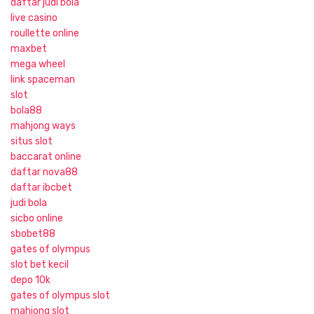
daftar judi bola
live casino
roullette online
maxbet
mega wheel
link spaceman
slot
bola88
mahjong ways
situs slot
baccarat online
daftar nova88
daftar ibcbet
judi bola
sicbo online
sbobet88
gates of olympus
slot bet kecil
depo 10k
gates of olympus slot
mahjong slot