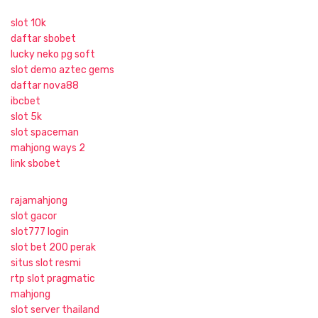
slot 10k
daftar sbobet
lucky neko pg soft
slot demo aztec gems
daftar nova88
ibcbet
slot 5k
slot spaceman
mahjong ways 2
link sbobet
rajamahjong
slot gacor
slot777 login
slot bet 200 perak
situs slot resmi
rtp slot pragmatic
mahjong
slot server thailand