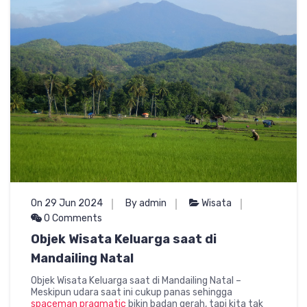
On 29 Jun 2024
By admin
Wisata
0 Comments
Objek Wisata Keluarga saat di
Mandailing Natal
Objek Wisata Keluarga saat di Mandailing Natal –
Meskipun udara saat ini cukup panas sehingga
spaceman pragmatic
bikin badan gerah, tapi kita tak