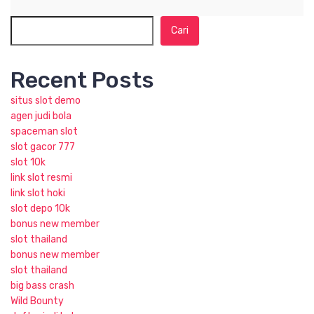
Cari
Recent Posts
situs slot demo
agen judi bola
spaceman slot
slot gacor 777
slot 10k
link slot resmi
link slot hoki
slot depo 10k
bonus new member
slot thailand
bonus new member
slot thailand
big bass crash
Wild Bounty