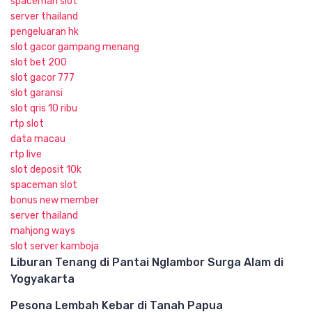
spaceman slot
server thailand
pengeluaran hk
slot gacor gampang menang
slot bet 200
slot gacor 777
slot garansi
slot qris 10 ribu
rtp slot
data macau
rtp live
slot deposit 10k
spaceman slot
bonus new member
server thailand
mahjong ways
slot server kamboja
Liburan Tenang di Pantai Nglambor Surga Alam di
Yogyakarta
Pesona Lembah Kebar di Tanah Papua