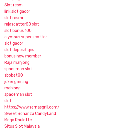
Slot resmi
link slot gacor
slot resmi
rajascatter88 slot
slot bonus 100
olympus super scatter
slot gacor
slot deposit qris
bonus new member
Raja mahjong
spaceman slot
sbobet88
joker gaming
mahjong
spaceman slot
slot
https://www.sernasgrill.com/
Sweet Bonanza CandyLand
Mega Roulette
Situs Slot Malaysia