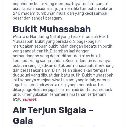
pepohonan besar yang membuatnya terlihat sangat
asri. Taman nasional ini juga memiliki tumbuhan sekitar
240 macam tumbuhan mulai dari yang kecil sampai
besar dan sangat beragam.
Bukit Muhasabah
Wisata di Mandailing Natal yang terakhir adalah Bukit
Muhasabah. Bukit yang berada di Sipaga-paga ini
merupakan sebuah bukit indah dengan bebatuan putih
yang sangat cantik. Ditambah lagi dengan
pemandangan yang dapat dilihat dari atas bukit
tersebut yang sangat indah. Sesuai dengan namanya,
bukit ini serig dijadikan untuk bermuhasabah, merenung
dan bertafakur alam. Disini telah disediakan tempat
duduk uni yang dibuat dari batu putih. Bukit Muhasabah
ini tak hanya menjadi wisata alam yang indah, namun
juga bisa menjadi wisata religi yang menarik untuk
dikunjungi. Bukit ini juga bisa menjadi destinasi menarik
untuk menyaksikan fenomena matahari terbenam
atau
sunset
.
Air Terjun Sigala –
Gala